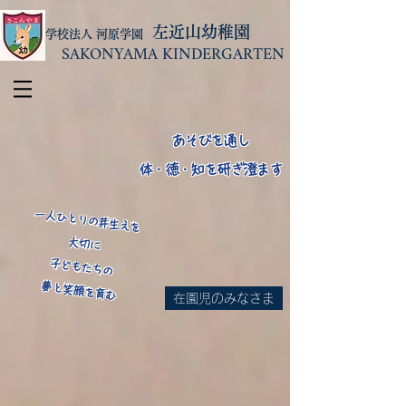
左近山幼稚園
学校法人 河原学園
SAKONYAMA KINDERGARTEN
あそびを通し
体・徳・知を研ぎ澄ます
​一人ひとりの芽生えを
大切に
子どもたちの
​夢と笑顔を育む
在園児のみなさま
​