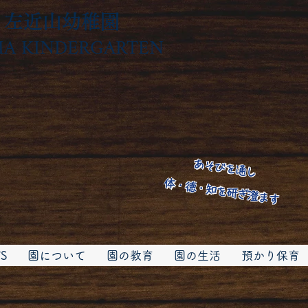
左近山幼稚園
 KINDERGARTEN
あそびを通し
体・徳・知を研ぎ澄ます
S
園について
園の教育
園の生活
預かり保育