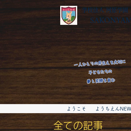
学校法人 河原学園
SAKONYAMA
​一人ひとりの芽生えを大切に
子どもたちの
​夢と笑顔を育む
ようこそ
ようちえんNEW
全ての記事