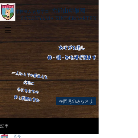
左近山幼稚園
学校法人 河原学園
SAKONYAMA KINDERGARTEN
あそびを通し
体・徳・知を研ぎ澄ます
​一人ひとりの芽生えを
大切に
子どもたちの
​夢と笑顔を育む
在園児のみなさま
​
記事
園長