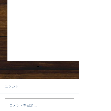
コメント
1月4日月曜日 はれ
コメントを追加…
9月 新しい学