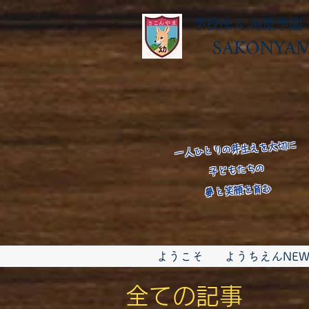
学校法人 河原学園
SAKONYAMA
​一人ひとりの芽生えを大切に
子どもたちの
​夢と笑顔を育む
ようこそ
ようちえんNEW
全ての記事