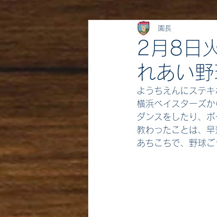
園長
2月8日
れあい野
ようちえんにステキ
横浜ベイスターズか
ダンスをしたり、ボ
教わったことは、早
あちこちで、野球ご