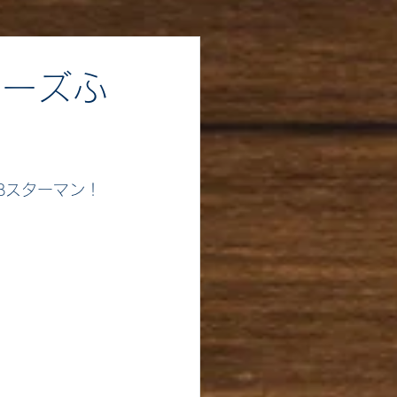
ターズふ
Bスターマン！