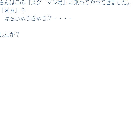
さんはこの「スターマン号」に乗ってやってきました。
「８９」？
　はちじゅうきゅう？・・・・
したか？