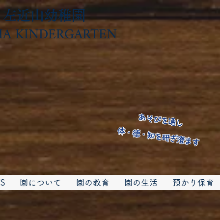
左近山幼稚園
 KINDERGARTEN
あそびを通し
体・徳・知を研ぎ澄ます
S
園について
園の教育
園の生活
預かり保育