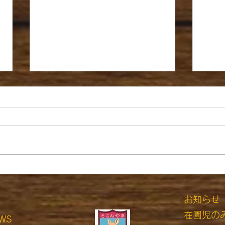
1月4日月曜日 はれ
9月
​
お知らせ
在園児の
WS