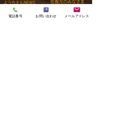
在園児のみなさま
ようちえんNEWS
アクセス
園について
電話番号
お問い合わせ
メールアドレス
​お問い合わせ
園の教育
​採用情報​
​
園の生活
預かり保育
入園のご案内
学校法人 河原学園
左近山幼稚園
SAKONYAMA KINDERGARTEN