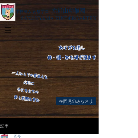
左近山幼稚園
学校法人 河原学園
SAKONYAMA KINDERGARTEN
あそびを通し
体・徳・知を研ぎ澄ます
​一人ひとりの芽生えを
大切に
子どもたちの
​夢と笑顔を育む
在園児のみなさま
​
記事
園長