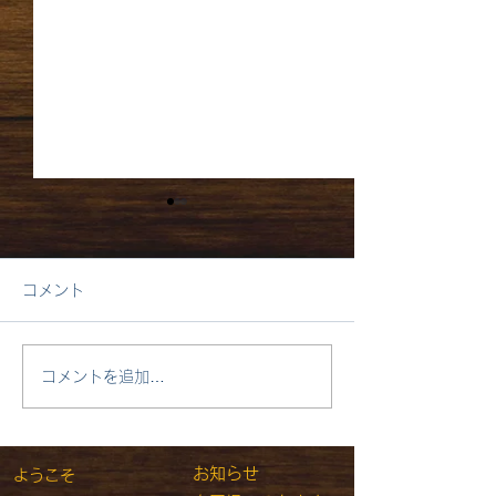
コメント
1月4日月曜日 はれ
コメントを追加…
9月 新しい学
​
お知らせ
ようこそ