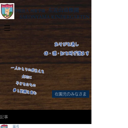
左近山幼稚園
学校法人 河原学園
SAKONYAMA KINDERGARTEN
あそびを通し
体・徳・知を研ぎ澄ます
​一人ひとりの芽生えを
大切に
子どもたちの
​夢と笑顔を育む
在園児のみなさま
​
記事
園長