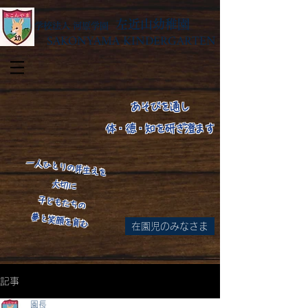
左近山幼稚園
学校法人 河原学園
SAKONYAMA KINDERGARTEN
あそびを通し
体・徳・知を研ぎ澄ます
​一人ひとりの芽生えを
大切に
子どもたちの
​夢と笑顔を育む
在園児のみなさま
​
記事
園長