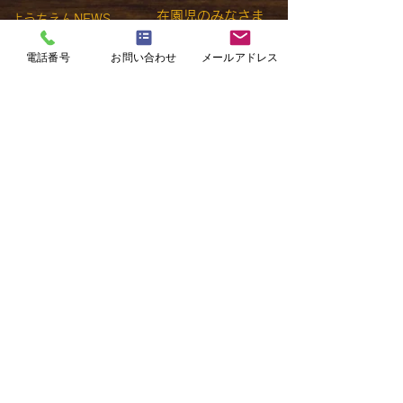
在園児のみなさま
ようちえんNEWS
アクセス
園について
電話番号
お問い合わせ
メールアドレス
​お問い合わせ
園の教育
​採用情報​
​
園の生活
預かり保育
入園のご案内
学校法人 河原学園
左近山幼稚園
SAKONYAMA KINDERGARTEN