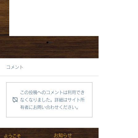
コメント
1月4日月曜日 はれ
この投稿へのコメントは利用でき
9月 新しい学
なくなりました。詳細はサイト所
有者にお問い合わせください。
​
お知らせ
ようこそ